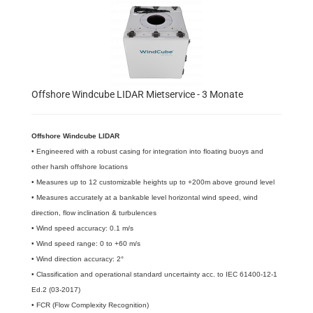
Offshore Windcube LIDAR Mietservice - 3 Monate
Offshore Windcube LIDAR
• Engineered with a robust casing for integration into floating buoys and
other harsh offshore locations
• Measures up to 12 customizable heights up to +200m above ground level
• Measures accurately at a bankable level horizontal wind speed, wind
direction, flow inclination & turbulences
• Wind speed accuracy: 0.1 m/s
• Wind speed range: 0 to +60 m/s
• Wind direction accuracy: 2°
• Classification and operational standard uncertainty acc. to IEC 61400-12-1
Ed.2 (03-2017)
• FCR (Flow Complexity Recognition)