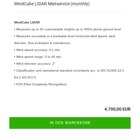
WindCube LIDAR Mietservice (monthly)
WindCube LIDAR
• Measures up to 20 customizable heights up to 300m above ground level
• Measures accurately at a bankable level horizontal wind speed, wind
direction, flow inclination & turbulences
• Wind speed accuracy: 0.1 m/s
• Wind speed range: 0 to 49 m/s
• Wind direction accuracy: 2°
• Classification and operational standard uncertainty acc. to IEC 61400-12-1
Ed.2 (03-2017)
• FCR (Flow Complexity Recognition)
4.700,00 EUR
IN DEN WARENKORB