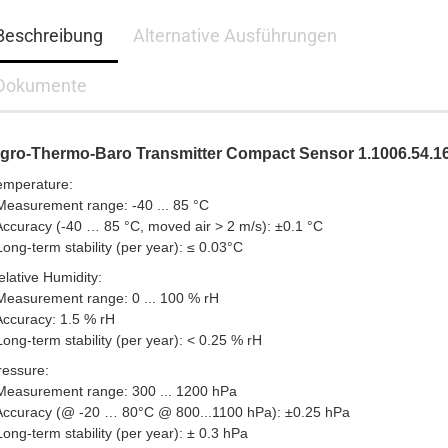
Beschreibung
Alternative Ausführungen
Dokumente
gro-Thermo-Baro Transmitter Compact Sensor 1.1006.54.1
emperature:
asurement range: -40 ... 85 °C
uracy (-40 … 85 °C, moved air > 2 m/s): ±0.1 °C
g-term stability (per year): ≤ 0.03°C
elative Humidity:
asurement range: 0 ... 100 % rH
curacy: 1.5 % rH
g-term stability (per year): < 0.25 % rH
ressure:
asurement range: 300 ... 1200 hPa
curacy (@ -20 … 80°C @ 800...1100 hPa): ±0.25 hPa
Long-term stability (per year): ± 0.3 hPa