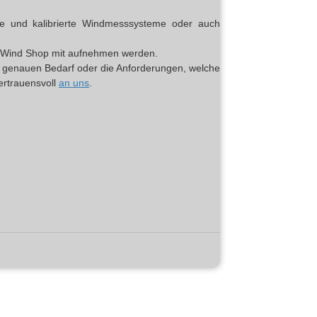
erte und kalibrierte Windmesssysteme oder auch
top Wind Shop mit aufnehmen werden.
en genauen Bedarf oder die Anforderungen, welche
vertrauensvoll
an uns
.