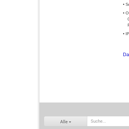
• S
• O
0 .
RS
• I
Da
Alle