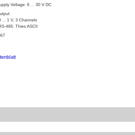
upply Voltage: 6 ... 30 V DC
utput:
.. 1 V, 3 Channels
-485: Thies ASCII
P67
tenblatt