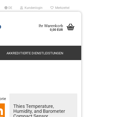
DE
Kundenlogin
Merkzettel
P
Ihr Warenkorb
0,00 EUR
AKKREDITIERTE DIENSTLEISTUNGEN
Mietservice SODAR
Leasing
en?
Kauf
orie
Thies Temperature,
Humidity, and Barometer
Compact Sensor