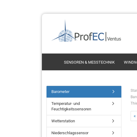
SENSOREN & MESSTECHNIK
WINDM
Schalensternanemometer
Thie
Star
Barometer
Bar
Ultrasonic Anemometer
Thi
Temperatur- und
Thi
Propelleranemometer
Vect
Feuchtigkeitssensoren
Kint
«
Wetterstation
Vais
Niederschlagssensor