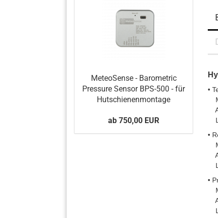
Hy
MeteoSense - Barometric
Pressure Sensor BPS-500 - für
• T
Hutschienenmontage
Me
Acc
ab 750,00 EUR
Lon
• R
Me
Ac
Lon
• P
Me
Ac