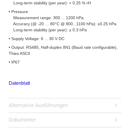
Long-term stability (per year): < 0.25 % rH
• Pressure:
Measurement range: 300 ... 1200 hPa
Accuracy (@ -20 … 80°C @ 800...1100 hPa): ±0.25 hPa
Long-term stability (per year): ± 0.3 hPa
• Supply Voltage: 6 ... 30 V DC
• Output: RS485, Half-duplex 8N1 (Baud rate configurable),
Thies ASCII
• IP67
Datenblatt
Alternative Ausführungen
Dokumente