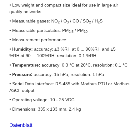
• Low weight and compact size ideal for use in large air
quality networks
• Measurable gases: NO
/ O
/ CO / SO
/ H
S
2
3
2
2
• Measurable particulates: PM
/ PM
2.5
10
• Measurement performance:
•
Humidity:
accuracy: ±3 %RH at 0 ... 90%RH and ±5
%RH
at 90 ... 100%RH, resolution:
0.1 %RH
•
Temperature:
accuracy: 0.3 °C at 20°C, resolution: 0.1 °C
•
Pressure:
accuracy: 15 hPa, resolution: 1 hPa
• Serial Data Interface: RS-485 with Modbus RTU or Modbus
ASCII output
• Operating voltage: 10 - 25 VDC
• Dimensions: 335 x 133 mm, 2.4 kg
Datenblatt