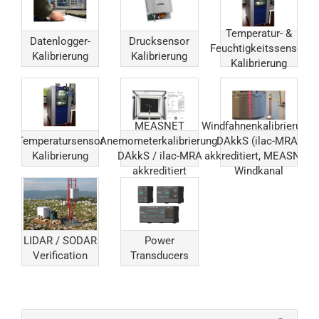
Temperatur- &
Datenlogger-
Drucksensor
Feuchtigkeitssensor
Kalibrierung
Kalibrierung
Kalibrierung
MEASNET
Windfahnenkalibrierung:
Temperatursensor
Anemometerkalibrierung:
DAkkS (ilac-MRA)
Kalibrierung
DAkkS / ilac-MRA
akkreditiert, MEASNET
akkreditiert
Windkanal
LIDAR / SODAR
Power
Verification
Transducers