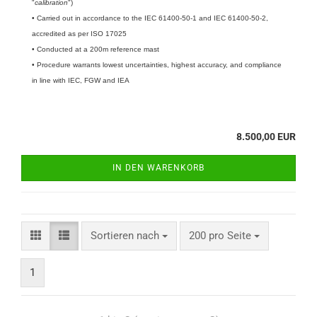
"
calibration
")
•
Carried out in accordance to the IEC 61400-50-1 and IEC 61400-50-2,
accredited as per ISO 17025
• Conducted at a 200m reference mast
• Procedure warrants lowest uncertainties, highest accuracy, and compliance
in line with IEC, FGW and IEA
8.500,00 EUR
IN DEN WARENKORB
Sortieren nach
200 pro Seite
1