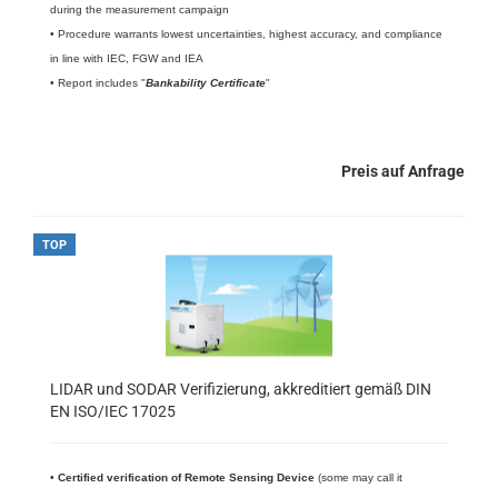
during the measurement campaign
• Procedure warrants lowest uncertainties, highest accuracy, and compliance
in line with IEC, FGW and IEA
• Report includes "
Bankability Certificate
"
Preis auf Anfrage
TOP
LIDAR und SODAR Verifizierung, akkreditiert gemäß DIN
EN ISO/IEC 17025
•
Certified verification of Remote Sensing Device
(some may call it