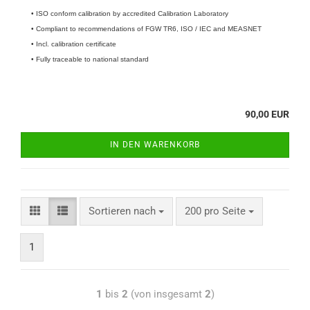
• ISO conform calibration by accredited Calibration Laboratory
• Compliant to recommendations of FGW TR6, ISO / IEC and MEASNET
• Incl. calibration certificate
• Fully traceable to national standard
90,00 EUR
IN DEN WARENKORB
Sortieren nach
200 pro Seite
1
1
bis
2
(von insgesamt
2
)