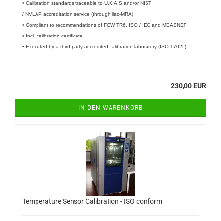
• Calibration standards traceable to U.K.A.S and/or NIST
/ NVLAP accreditation service (through ilac-MRA)
• Compliant to recommendations of FGW TR6, ISO / IEC and MEASNET
• Incl. calibration certificate
• Executed by a third party accredited calibration laboratory (ISO 17025)
230,00 EUR
IN DEN WARENKORB
Temperature Sensor Calibration - ISO conform