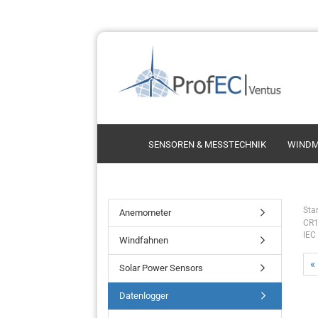
SENSOREN & MESSTECHNIK
WINDM
Schalensternanemometer
Thie
Star
Anemometer
CR1
Ultrasonic Anemometer
Thi
IEC
Windfahnen
Propelleranemometer
Vect
«
Kint
Solar Power Sensors
Vais
Datenlogger