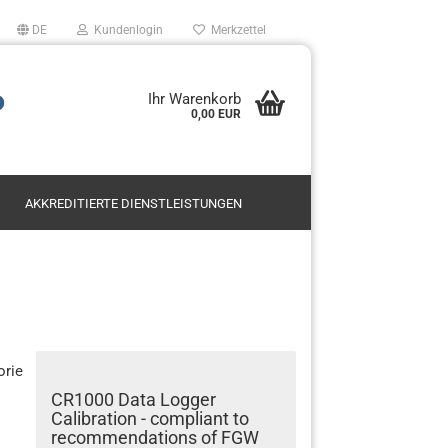
DE
Kundenlogin
Merkzettel
P
Ihr Warenkorb
0,00 EUR
AKKREDITIERTE DIENSTLEISTUNGEN
Mietservice SODAR
Leasing
en?
Kauf
orie
CR1000 Data Logger
Calibration - compliant to
recommendations of FGW