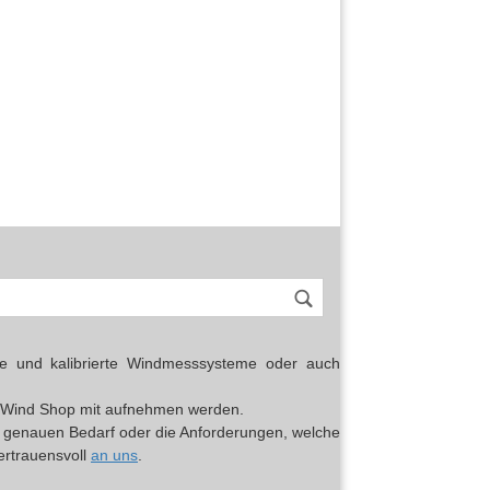
erte und kalibrierte Windmesssysteme oder auch
top Wind Shop mit aufnehmen werden.
en genauen Bedarf oder die Anforderungen, welche
vertrauensvoll
an uns
.