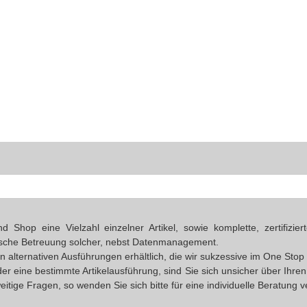
Shop eine Vielzahl einzelner Artikel, sowie komplette, zertifizi
ische Betreuung solcher, nebst Datenmanagement.
 in alternativen Ausführungen erhältlich, die wir sukzessive im One S
oder eine bestimmte Artikelausführung, sind Sie sich unsicher über Ihr
eitige Fragen, so wenden Sie sich bitte für eine individuelle Beratung 