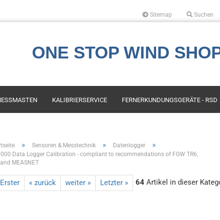
Sitemap
Suchen
Sprache auswählen
ONE STOP WIND SHO
Währung auswählen
ESSMASTEN
KALIBRIERSERVICE
FERNERKUNDUNGSGERÄTE - RSD
Lieferland
s First Class
Kauf
»
»
»
tseite
Sensoren & Messtechnik
Datenlogger
Konto erstellen
000 Data Logger Calibration - compliant to recommendations of FGW TR6,
es Compact
LIDAR Services und Miete
 and MEASNET
Passwort vergess
or Instruments
Air Quality, Emission &
Atmospheric Conditions
64
Artikel in dieser Kateg
 Erster
« zurück
weiter »
Letzter »
ech Engineering
Mapping
ala
Leasing