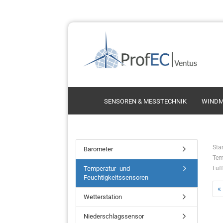
SENSOREN & MESSTECHNIK
WINDM
Schalensternanemometer
Thie
Star
Barometer
Tem
Ultrasonic Anemometer
Thi
Temperatur- und
Luf
Propelleranemometer
Vect
Feuchtigkeitssensoren
Kint
«
Wetterstation
Vais
Niederschlagssensor