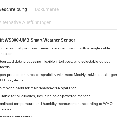
Beschreibung
Dokumente
Alternative Ausführungen
fft WS300-UMB Smart Weather Sensor
ombines multiple measurements in one housing with a single cable
nection
ntegrated data processing, flexible interfaces, and selectable output
tocols
pen protocol ensures compatibility with most Met/HydroMet datalogger
d PLS systems
o moving parts for maintenance-free operation
uitable for all climates, including solar-powered stations
entilated temperature and humidity measurement according to WMO
delines