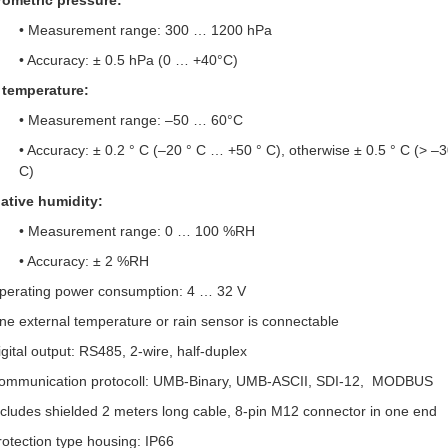
rometric pressure:
• Measurement range: 300 … 1200 hPa
• Accuracy: ± 0.5 hPa (0 … +40°C)
 temperature:
• Measurement range: –50 … 60°C
• Accuracy: ± 0.2 ° C (–20 ° C … +50 ° C), otherwise ± 0.5 ° C (> –3
C)
ative humidity:
• Measurement range: 0 … 100 %RH
• Accuracy: ± 2 %RH
perating power consumption: 4 … 32 V
ne external temperature or rain sensor is connectable
igital output: RS485, 2-wire, half-duplex
ommunication protocoll:
UMB-Binary, UMB-ASCII, SDI-12, MODBUS
ncludes shielded 2 meters long cable, 8-pin M12 connector in one end
rotection type housing: IP66