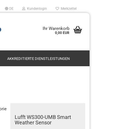
DE
Kundenlogin
Merkzettel
P
Ihr Warenkorb
0,00 EUR
AKKREDITIERTE DIENSTLEISTUNGEN
Mietservice SODAR
Leasing
en?
Kauf
orie
Lufft WS300-UMB Smart
Weather Sensor