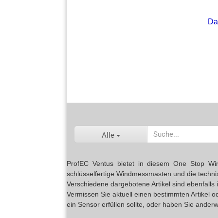
Da
Alle
ProfEC Ventus bietet in diesem One Stop Wind 
schlüsselfertige Windmessmasten und die techn
Verschiedene dargebotene Artikel sind ebenfalls
Vermissen Sie aktuell einen bestimmten Artikel 
ein Sensor erfüllen sollte, oder haben Sie anderw