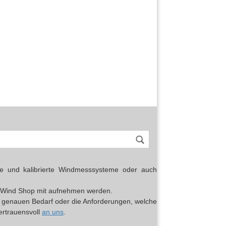
erte und kalibrierte Windmesssysteme oder auch
top Wind Shop mit aufnehmen werden.
en genauen Bedarf oder die Anforderungen, welche
vertrauensvoll
an uns
.