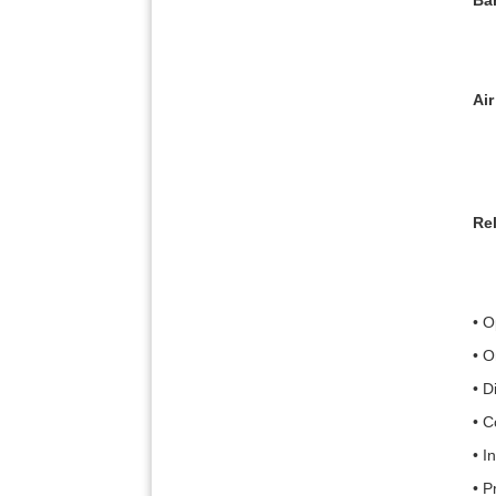
Ba
Air
Rel
• O
• O
• D
• C
• I
• P