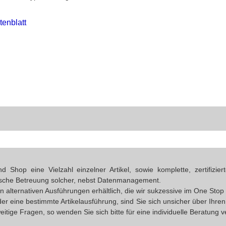
tenblatt
Shop eine Vielzahl einzelner Artikel, sowie komplette, zertifizi
ische Betreuung solcher, nebst Datenmanagement.
 in alternativen Ausführungen erhältlich, die wir sukzessive im One S
oder eine bestimmte Artikelausführung, sind Sie sich unsicher über Ihr
eitige Fragen, so wenden Sie sich bitte für eine individuelle Beratung 