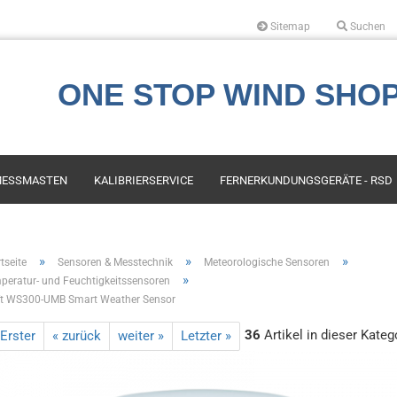
Sitemap
Suchen
Sprache auswählen
ONE STOP WIND SHO
Währung auswählen
ESSMASTEN
KALIBRIERSERVICE
FERNERKUNDUNGSGERÄTE - RSD
Lieferland
s First Class
Kauf
»
»
»
tseite
Sensoren & Messtechnik
Meteorologische Sensoren
Konto erstellen
»
peratur- und Feuchtigkeitssensoren
es Compact
LIDAR Services und Miete
ft WS300-UMB Smart Weather Sensor
Passwort vergess
or Instruments
Air Quality, Emission &
Atmospheric Conditions
ech Engineering
36
Artikel in dieser Kateg
 Erster
« zurück
weiter »
Letzter »
Mapping
ala
Leasing