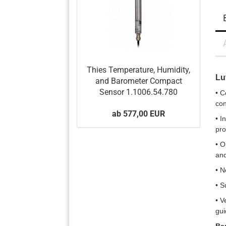
Thies Temperature, Humidity,
Lu
and Barometer Compact
Sensor 1.1006.54.780
• C
con
ab 577,00 EUR
• I
pro
• O
an
• N
• S
• V
gui