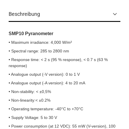
Beschreibung
SMP10 Pyranometer
• Maximum irradiance: 4,000 W/m²
• Spectral range: 285 to 2800 nm
• Response time: < 2 s (95 % response), < 0.7 s (63 %
response)
• Analogue output (-V version): 0 to 1 V
• Analogue output (-A version): 4 to 20 mA
• Non-stability: < ±0,5%
• Non-linearity:< ±0.2%
• Operating temperature: -40°C to +70°C
• Supply Voltage: 5 to 30 V
• Power consumption (at 12 VDC): 55 mW (V-version), 100