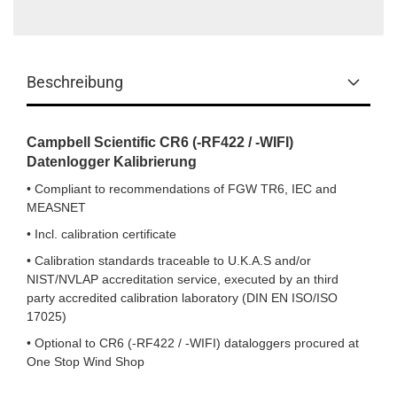
Beschreibung
Campbell Scientific CR6 (-RF422 / -WIFI)
Datenlogger Kalibrierung
• Compliant to recommendations of FGW TR6, IEC and
MEASNET
• Incl. calibration certificate
• Calibration standards traceable to U.K.A.S and/or
NIST/NVLAP accreditation service, executed by an third
party accredited calibration laboratory (
DIN EN ISO/
ISO
17025)
• Optional to CR6 (-RF422 / -WIFI) dataloggers procured at
One Stop Wind Shop