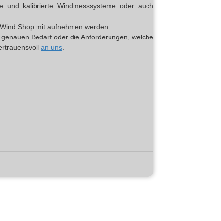
erte und kalibrierte Windmesssysteme oder auch
top Wind Shop mit aufnehmen werden.
en genauen Bedarf oder die Anforderungen, welche
vertrauensvoll
an uns
.