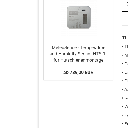
Th
• 
MeteoSense - Temperature
and Humidity Sensor HTS-1 -
• M
für Hutschienenmontage
• D
ab 739,00 EUR
• D
• D
• A
• R
• W
• P
• S