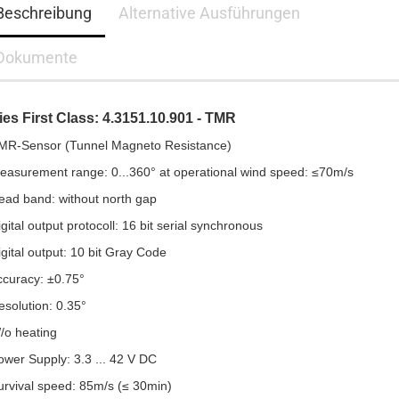
Beschreibung
Alternative Ausführungen
Dokumente
ies First Class: 4.3151.10.901 - TMR
TMR-Sensor (Tunnel Magneto Resistance)
easurement range: 0...360° at operational wind speed: ≤70m/s
ead band: without north gap
igital output protocoll: 16 bit serial synchronous
igital output: 10 bit Gray Code
ccuracy: ±0.75°
esolution: 0.35°
/o heating
ower Supply: 3.3 ... 42 V DC
urvival speed: 85m/s (≤ 30min)