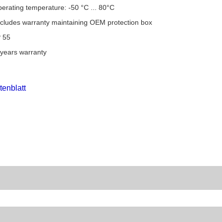
perating temperature: -50 °C ... 80°C
ncludes warranty maintaining OEM protection box
P 55
 years warranty
tenblatt