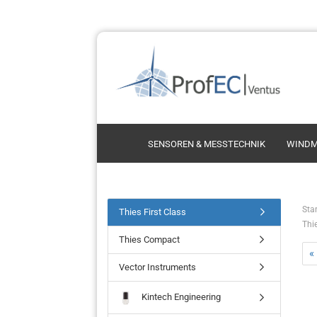
SENSOREN & MESSTECHNIK
WINDM
Schalensternanemometer
Thie
Star
Thies First Class
Thie
Ultrasonic Anemometer
Thi
Thies Compact
Propelleranemometer
Vect
«
Kint
Vector Instruments
Vais
Kintech Engineering