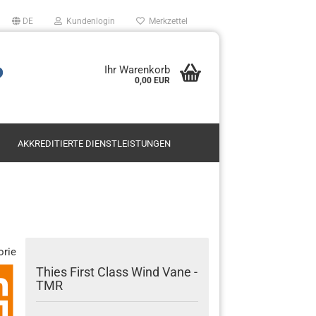
DE
Kundenlogin
Merkzettel
P
Ihr Warenkorb
0,00 EUR
AKKREDITIERTE DIENSTLEISTUNGEN
Mietservice SODAR
Leasing
en?
Kauf
orie
Thies First Class Wind Vane -
TMR