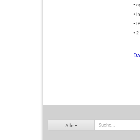
• o
• I
• I
• 2
Da
Alle