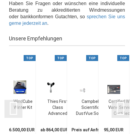
Haben Sie Fragen oder wünschen eine individuelle
Beratung zu akkreditierten Windmessungen
oder bankkonformen Gutachten, so
sprechen Sie uns
gerne jederzeit an
.
Unsere Empfehlungen
P
TOP
TOP
TOP
TOP
WindCube
Thies First
Campbell
Certified Win
Winter Kit
Class
Scientific
Vane Service 
Advanced
DustVue:Solar-
Certified
Anemometer
Module Soiling
Maintenance
X (MEASNET
Sensor
Refurbishme
UR
6.500,00 EUR
ab 864,00 EUR
Preis auf Anfrage
95,00 EUR
calibrated) -