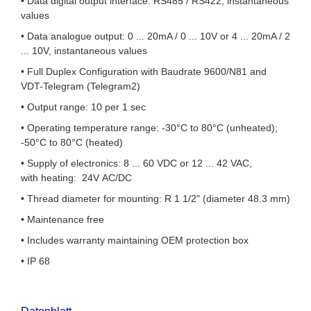
• Data digital output interface: RS485 / RS422, instantaneous
values
• Data analogue output: 0 ... 20mA / 0 ... 10V or 4 ... 20mA / 2
... 10V, instantaneous values
• Full Duplex Configuration with Baudrate 9600/N81 and
VDT-Telegram (Telegram2)
• Output range: 10 per 1 sec
• Operating temperature range: -30°C to 80°C (unheated);
-50°C to 80°C (heated)
• Supply of electronics: 8 ... 60 VDC or 12 ... 42 VAC,
with heating: 24V AC/DC
• Thread diameter for mounting: R 1 1/2" (diameter 48.3 mm)
• Maintenance free
• Includes warranty maintaining OEM protection box
• IP 68