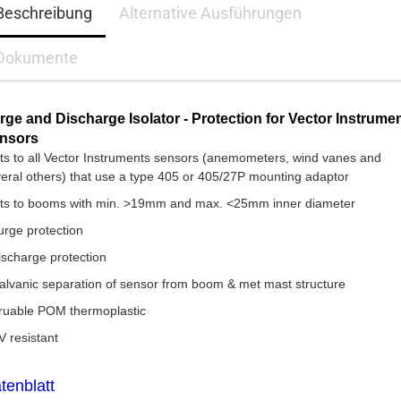
Beschreibung
Alternative Ausführungen
Dokumente
rge and Discharge Isolator - Protection for Vector Instrume
nsors
its to all Vector Instruments sensors (anemometers, wind vanes and
eral others) that use a type 405 or 405/27P mounting adaptor
its to booms with min. >19mm and max. <25mm inner diameter
urge protection
ischarge protection
alvanic separation of sensor from boom & met mast structure
ruable POM thermoplastic
V resistant
tenblatt