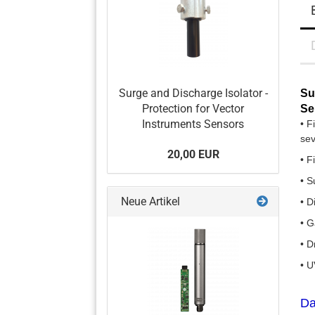
Surge and Discharge Isolator -
Su
Protection for Vector
Se
Instruments Sensors
• F
sev
20,00 EUR
• F
• S
Neue Artikel
• D
• G
• D
• U
Da