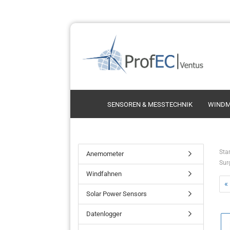
SENSOREN & MESSTECHNIK
WINDM
Schalensternanemometer
Thie
Star
Anemometer
Sur
Ultrasonic Anemometer
Thi
Windfahnen
Propelleranemometer
Vect
«
Kint
Solar Power Sensors
Vais
Datenlogger