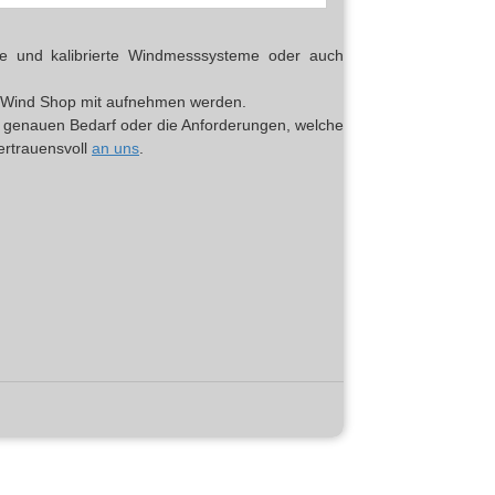
erte und kalibrierte Windmesssysteme oder auch
top Wind Shop mit aufnehmen werden.
en genauen Bedarf oder die Anforderungen, welche
vertrauensvoll
an uns
.