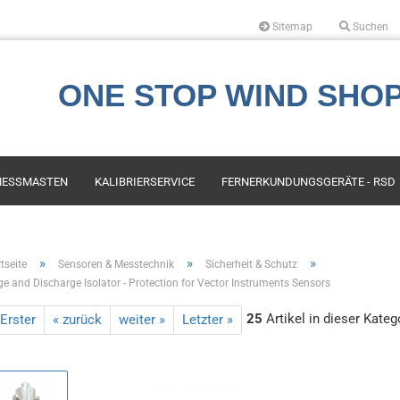
Sitemap
Suchen
Sprache auswählen
ONE STOP WIND SHO
Währung auswählen
ESSMASTEN
KALIBRIERSERVICE
FERNERKUNDUNGSGERÄTE - RSD
Lieferland
s First Class
Kauf
»
»
»
tseite
Sensoren & Messtechnik
Sicherheit & Schutz
Konto erstellen
ge and Discharge Isolator - Protection for Vector Instruments Sensors
es Compact
LIDAR Services und Miete
Passwort vergess
or Instruments
Air Quality, Emission &
25
Artikel in dieser Kateg
 Erster
« zurück
weiter »
Letzter »
Atmospheric Conditions
ech Engineering
Mapping
ala
Leasing