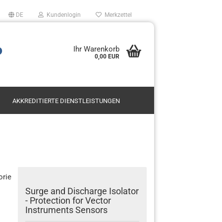
DE
Kundenlogin
Merkzettel
P
Ihr Warenkorb
0,00 EUR
AKKREDITIERTE DIENSTLEISTUNGEN
Mietservice SODAR
Leasing
en?
Kauf
orie
Surge and Discharge Isolator
- Protection for Vector
Instruments Sensors