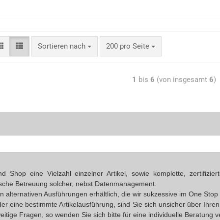
Sortieren nach
200 pro Seite
1
bis
6
(von insgesamt
6
)
Shop eine Vielzahl einzelner Artikel, sowie komplette, zertifizi
ische Betreuung solcher, nebst Datenmanagement.
 in alternativen Ausführungen erhältlich, die wir sukzessive im One S
oder eine bestimmte Artikelausführung, sind Sie sich unsicher über Ihr
eitige Fragen, so wenden Sie sich bitte für eine individuelle Beratung 