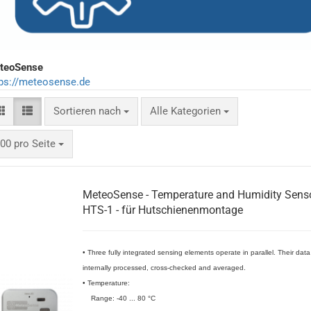
teoSense
tps://meteosense.de
Sortieren nach
Alle Kategorien
00 pro Seite
MeteoSense - Temperature and Humidity Sens
HTS-1 - für Hutschienenmontage
• Three fully integrated sensing elements operate in parallel. Their data
internally processed, cross-checked and averaged.
• Temperature:
Range: -40 ... 80 °C