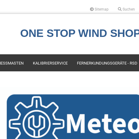
Sitemap
Suchen
Sprache auswählen
ONE STOP WIND SHO
Währung auswählen
ESSMASTEN
KALIBRIERSERVICE
FERNERKUNDUNGSGERÄTE - RSD
Lieferland
s First Class
Kauf
Konto erstellen
es Compact
LIDAR Services und Miete
Passwort vergess
or Instruments
Air Quality, Emission &
Atmospheric Conditions
ech Engineering
Mapping
ala
Leasing