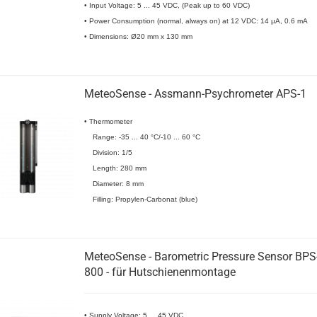
• Input Voltage: 5 ... 45 VDC, (Peak up to 60 VDC)
• Power Consumption (normal, always on) at 12 VDC: 14 µA, 0.6 mA
• Dimensions: Ø20 mm x 130 mm
MeteoSense - Assmann-Psychrometer APS-1
• Thermometer
Range: -35 ... 40 °C/-10 ... 60 °C
Division: 1/5
Length: 280 mm
Diameter: 8 mm
Filling: Propylen-Carbonat (blue)
MeteoSense - Barometric Pressure Sensor BPS
800 - für Hutschienenmontage
• Supply Voltage: 5 ... 45 VDC