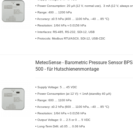
• Power Consumption: 20 μA (12 V, normal use), 3 mA (12 V, always o
• Range: 400 ... 1200 hPa
• Accuracy: ±0.5 hPa (400 ... 1100 hPa, –40 ... 85 °C)
• Resolution: 1/64 hPa ≈ 0.0156 hPa
• Interfaces: RS-485, RS-232, SDI-12, USB
• Protocols: Modbus RTU/ASCII, SDI-12, USB-CDC
MeteoSense - Barometric Pressure Sensor BPS
500 - für Hutschienenmontage
• Supply Voltage: 5 ... 45 VDC
• Power Consumption (at 12 V): < 1mA (standby 40 μA)
• Range: 600 ... 1100 hPa
• Accuracy: ±0.2 hPa (600 ... 1100 hPa, –40 ... 85 °C)
• Resolution: 1/64 hPa ≈ 0.0156 hPa
• Output Voltage: 0 ... 2.5 or 0 ... 5 VDC
• Long-Term Drift: ±0.05 ... 0.06 hPa