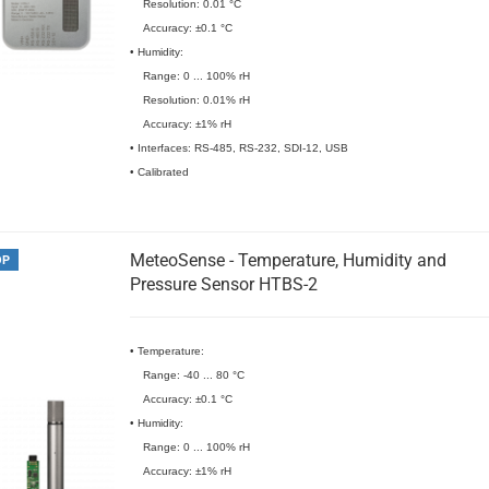
Resolution: 0.01 °C
Accuracy: ±0.1 °C
• Humidity:
Range: 0 ... 100% rH
Resolution: 0.01% rH
Accuracy: ±1% rH
• Interfaces: RS-485, RS-232, SDI-12, USB
• Calibrated
MeteoSense - Temperature, Humidity and
OP
Pressure Sensor HTBS-2
• Temperature:
Range: -40 ... 80 °C
Accuracy: ±0.1 °C
• Humidity:
Range: 0 ... 100% rH
Accuracy: ±1% rH