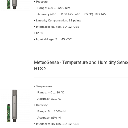
• Pressure:
Range: 400 ... 1200 hPa
Accuracy (400 ... 1100 hPa, –40 ... 85 °C): ±0.9 hPa
• Linearity Compensation: 32 points
• Interfaces: RS-485, SDI-12, USB
• IP 65
• Input Voltage: 5 ... 45 VDC
MeteoSense - Temperature and Humidity Sens
HTS-2
• Temperature:
Range: -40 ... 80 °C
Accuracy: ±0.1 °C
• Humidity:
Range: 0 ... 100% rH
Accuracy: ±1% rH
• Interfaces: RS-485, SDI-12, USB