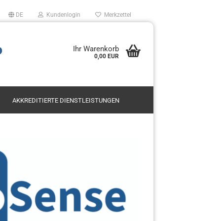
DE
Kundenlogin
Merkzettel
P
Ihr Warenkorb
0,00 EUR
AKKREDITIERTE DIENSTLEISTUNGEN
Mietservice SODAR
Leasing
en?
Kauf