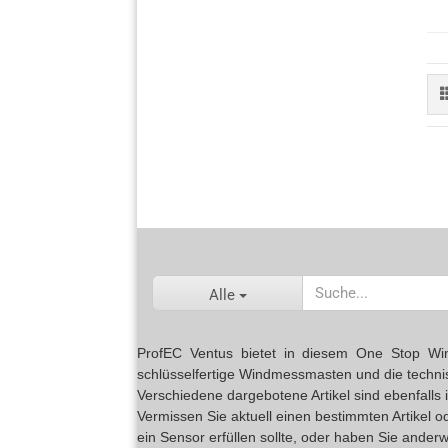
Alle
ProfEC Ventus bietet in diesem One Stop Wind 
schlüsselfertige Windmessmasten und die techn
Verschiedene dargebotene Artikel sind ebenfalls
Vermissen Sie aktuell einen bestimmten Artikel 
ein Sensor erfüllen sollte, oder haben Sie anderw