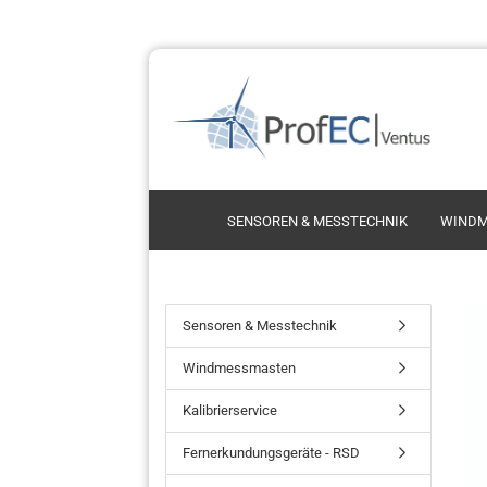
SENSOREN & MESSTECHNIK
WINDM
Schalensternanemometer
Thie
Sensoren & Messtechnik
Ultrasonic Anemometer
Thi
Windmessmasten
Propelleranemometer
Vect
Kint
Kalibrierservice
Vais
Fernerkundungsgeräte - RSD